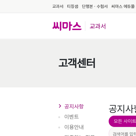
교과서
티칭샘
단행본ㆍ수험서
씨마스 에듀몰
교과서
고객센터
공지사항
공지사
이벤트
모든 사이
이용안내