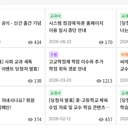
교과서
교
 공식 - 신간 출간 기념
시스템 점검에 따른 홈페이지
[당
이용 일시 중단 안내
나는
424
170
6
2026-06-22
202
굿몰
티
표] 사회 교과 세특
고교학점제 학점 이수와 추가
씨마
 이벤트 당첨자 발표!
학점 취득 경로 안내
교수
받자
138
1213
5
2026-03-20
202
교과서
교
 지내시나요? 회원
[당첨자 발표] 중·고등학교 체육
[당
캠페인!
수업 자료 및 교수 학습 콘텐츠
학습
수요 조사 ~ 중·고 체육 수업 뭐가
~ 
374
457
3
2026-02-12
202
제일 필요하세요?