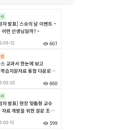
과서
첨자 발표] 스승의 날 이벤트 ~
 어떤 선생님일까? ~
607
6-05-12
칭샘
스 교과서 한눈에 보고
학습지원자료 통합 다운로드
!
660
6-02-23
과서
첨자 발표] 현장 맞춤형 교수
 자료 개발을 위한 설문 조사
선생님의 생각을 들려주세요 ~
599
6-02-12