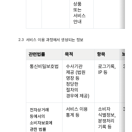
상품
또는
서비스
안내
서비스 이용 과정에서 생성되는 정보
관련법률
목적
항목
보유
통신비밀보호법
수사기관
로그기록,
3개
제공 (법원
IP 등
영장 등
정당한
절차의
경우에 제공)
서비스 이용
소비자
3년
전자상거래
통계 등
식별정보,
등에서의
분쟁처리
소비자보호에
기록 등
관한 법률