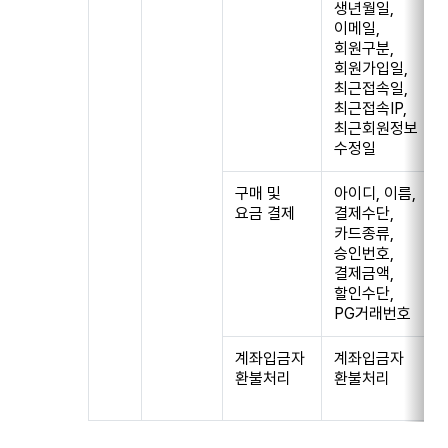
생년월일,
이메일,
회원구분,
회원가입일,
최근접속일,
최근접속IP,
최근회원정보
수정일
구매 및
아이디, 이름,
요금 결제
결제수단,
카드종류,
승인번호,
결제금액,
할인수단,
PG거래번호
계좌입금자
계좌입금자
환불처리
환불처리