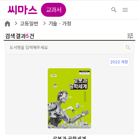
교과서
고등일반
기술ㆍ가정
검색결과
건
5
2022 개정
로봇과 공학세계