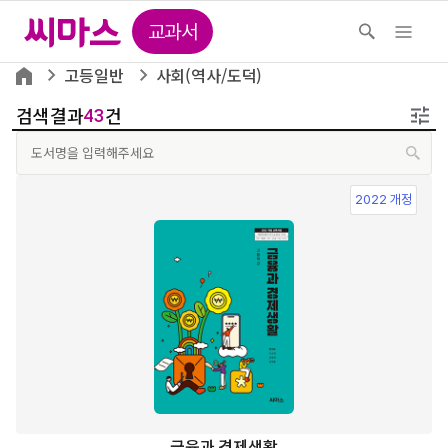
교과서
고등일반
사회(역사/도덕)
검색결과
건
43
2022 개정
금융과 경제생활