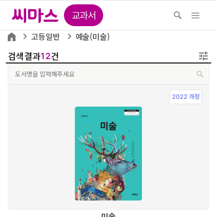
교과서
고등일반
예술(미술)
검색결과
건
12
2022 개정
미술