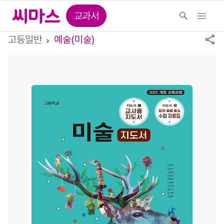
교과서
고등일반
예술(미술)