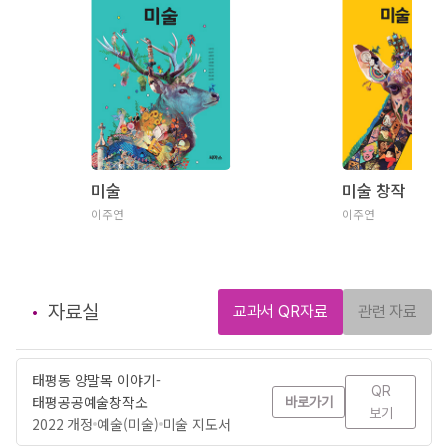
미술
미술 창작
이주연
이주연
자료실
교과서 QR자료
관련 자료
태평동 양말목 이야기-
QR
태평공공예술창작소
바로가기
보기
2022 개정
예술(미술)
미술 지도서