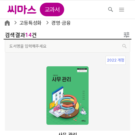
교과서
고등특성화
경영⋅금융
검색결과
건
14
2022 개정
사무 관리