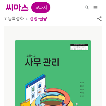
교과서
고등특성화
경영⋅금융