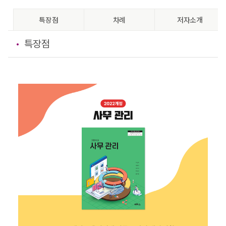
특장점
차례
저자소개
특장점