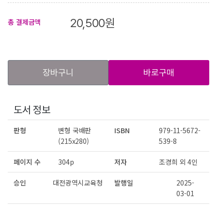
20,500
원
총 결제금액
장바구니
바로구매
도서 정보
판형
변형 국배판
ISBN
979-11-5672-
(215x280)
539-8
페이지 수
304p
저자
조경희 외 4인
승인
대전광역시교육청
발행일
2025-
03-01