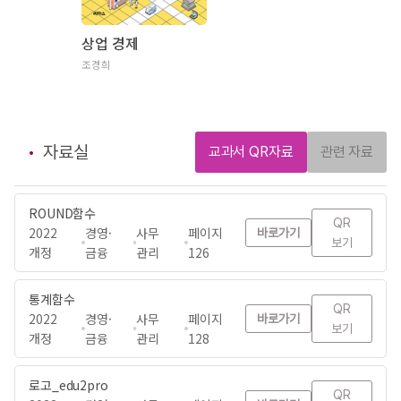
상업 경제
조경희
자료실
교과서 QR자료
관련 자료
ROUND함수
QR
2022
경영·
사무
페이지
바로가기
보기
개정
금융
관리
126
통계함수
QR
2022
경영·
사무
페이지
바로가기
보기
개정
금융
관리
128
로고_edu2pro
QR