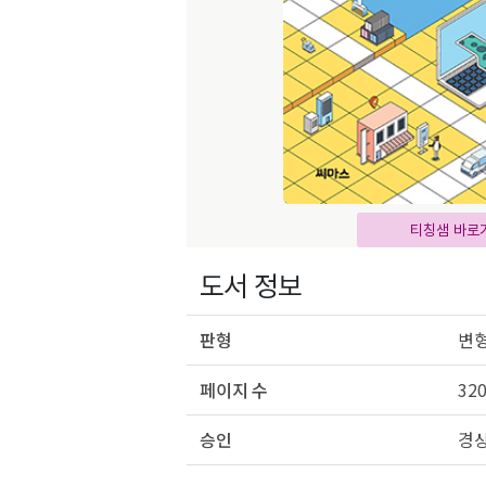
티칭샘 바로
도서 정보
판형
변형
페이지 수
32
승인
경