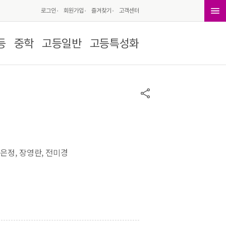
로그인
회원가입
즐겨찾기
고객센터
등
중학
고등일반
고등특성화
신은정, 장영란, 전미경