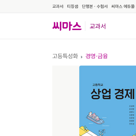
교과서
티칭샘
단행본ㆍ수험서
씨마스 에듀몰
교과서
고등특성화
경영⋅금융