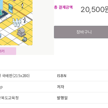
총 결제금액
20,500
장바구니
가기
 국배판(215x280)
ISBN
0p
저자
상북도교육청
발행일