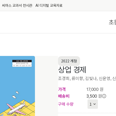
씨마스 교과서 전시관
AI 디지털 교육자료
초
2022 개정
상업 경제
조경희, 류미향, 김빛나, 신윤영, 
가격
원
17,000
배송비
원
3,500
구매 수량