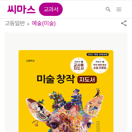
교과서
고등일반
예술(미술)