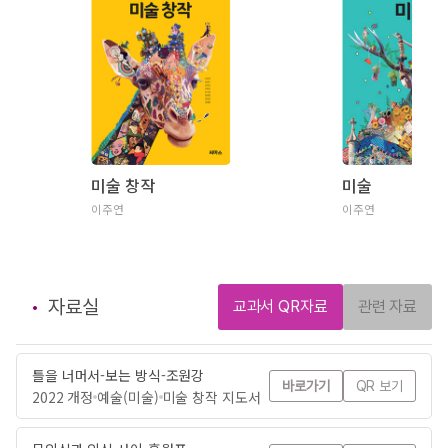
미술 창작
미술
이주연
이주연
자료실
교과서 QR자료
관련 자료
틀을 너머서-보는 방식-조원강
바로가기
QR 보기
2022 개정
예술(미술)
미술 창작 지도서