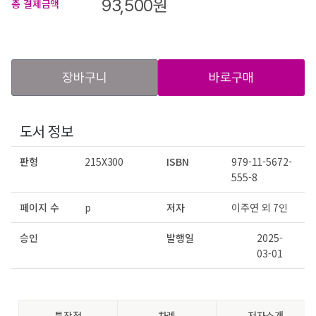
93,500
원
총 결제금액
장바구니
바로구매
도서 정보
판형
215X300
ISBN
979-11-5672-
555-8
페이지 수
p
저자
이주연 외 7인
승인
발행일
2025-
03-01
특장점
차례
저자소개