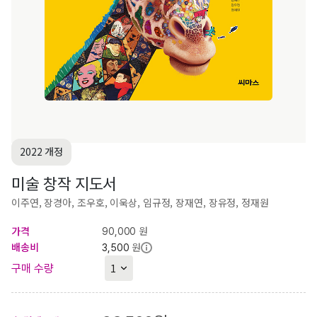
2022 개정
미술 창작 지도서
이주연, 장경아, 조우호, 이욱상, 임규정, 장재연, 장유정, 정재원
가격
원
90,000
배송비
원
3,500
구매 수량