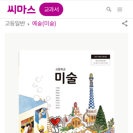
교과서
고등일반
예술(미술)