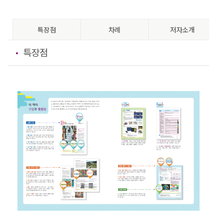
특장점
차례
저자소개
특장점