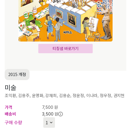
티칭샘 바로가기
2015 개정
미술
조익환, 김용주, 윤명화, 강재희, 김용순, 정윤정, 이나라, 정우정, 권지현
가격
원
7,500
배송비
원
3,500
구매 수량