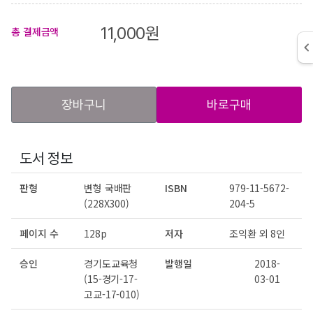
11,000
원
총 결제금액
장바구니
바로구매
도서 정보
판형
변형 국배판
ISBN
979-11-5672-
(228X300)
204-5
페이지 수
128p
저자
조익환 외 8인
승인
경기도교육청
발행일
2018-
(15-경기-17-
03-01
고교-17-010)