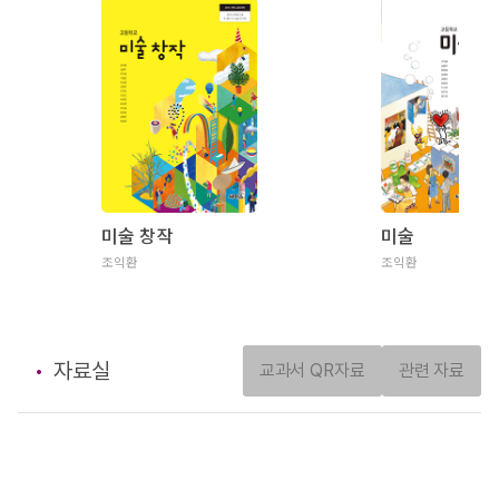
미술 창작
미술
조익환
조익환
자료실
교과서 QR자료
관련 자료