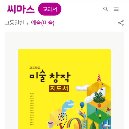
교과서
고등일반
예술(미술)