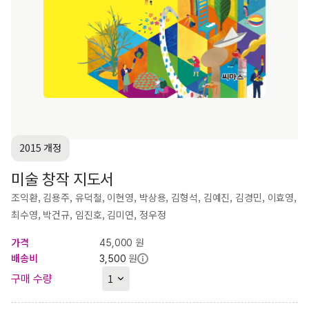
2015 개정
미술 창작 지도서
조익환, 김용주, 유덕철, 이현영, 박상용, 김형석, 김예진, 김경민, 이효영,
최수영, 박건규, 임진호, 김미연, 정우정
가격
원
45,000
배송비
원
3,500
구매 수량