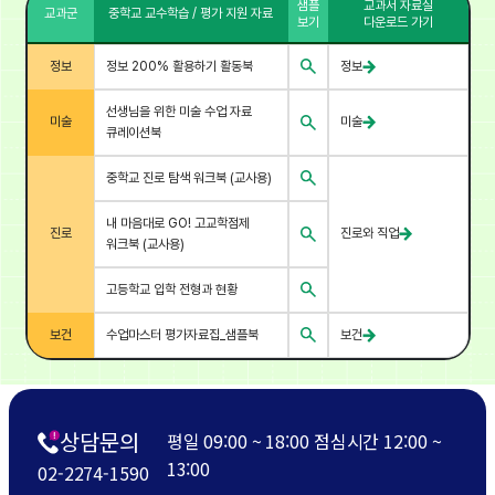
샘플
교과서 자료실
교과군
중학교 교수학습 / 평가 지원 자료
보기
다운로드 가기
정보
정보 200% 활용하기 활동북
정보
선생님을 위한 미술 수업 자료
미술
미술
큐레이션북
중학교 진로 탐색 워크북 (교사용)
내 마음대로 GO! 고교학점제
진로
진로와 직업
워크북 (교사용)
고등학교 입학 전형과 현황
보건
수업마스터 평가자료집_샘플북
보건
상담문의
평일 09:00 ~ 18:00 점심시간 12:00 ~
13:00
02-2274-1590