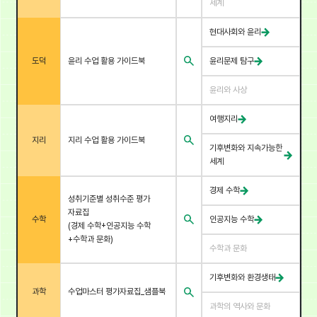
세계
현대사회와 윤리
도덕
윤리 수업 활용 가이드북
윤리문제 탐구
윤리와 사상
여행지리
지리
지리 수업 활용 가이드북
기후변화와 지속가능한
세계
경제 수학
성취기준별 성취수준 평가
자료집
수학
인공지능 수학
(경제 수학+인공지능 수학
+수학과 문화)
수학과 문화
기후변화와 환경생태
과학
수업마스터 평가자료집_샘플북
과학의 역사와 문화