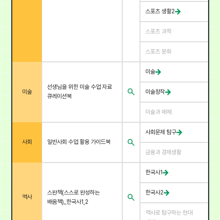
스포츠 생활2
스포츠 과학
스포츠 문화
미술
선생님을 위한 미술 수업 자료
미술
미술창작
큐레이션북
미술과 매체
사회문제 탐구
사회
일반사회 수업 활용 가이드북
금융과 경제생활
한국사1
스완책(스스로 완성하는
한국사2
역사
배움책)_한국사1,2
역사로 탐구하는 현대