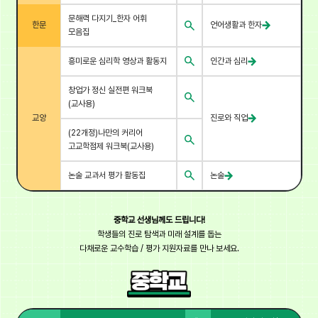
문해력 다지기_한자 어휘
한문
언어생활과 한자
모음집
흥미로운 심리학 영상과 활동지
인간과 심리
창업가 정신 실전편 워크북
(교사용)
교양
진로와 직업
(22개정)나만의 커리어
고교학점제 워크북(교사용)
논술 교과서 평가 활동집
논술
중학교 선생님께도 드립니다!
학생들의 진로 탐색과 미래 설계를 돕는
다채로운 교수학습 / 평가 지원자료를 만나 보세요.