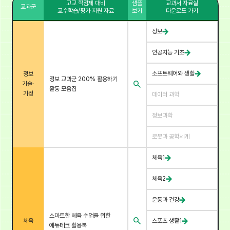
고교 학점제 대비
샘플
교과서 자료실
교과군
교수학습/평가 지원 자료
보기
다운로드 가기
정보
인공지능 기초
소프트웨어와 생활
정보
정보 교과군 200% 활용하기
기술·
활동 모음집
가정
데이터 과학
정보과학
로봇과 공학세계
체육1
체육2
운동과 건강
스마트한 체육 수업을 위한
체육
스포츠 생활1
에듀테크 활용북