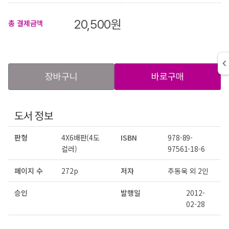
20,500
원
총 결제금액
장바구니
바로구매
도서 정보
판형
4X6배판(4도
ISBN
978-89-
컬러)
97561-18-6
페이지 수
272p
저자
추동욱 외 2인
승인
발행일
2012-
02-28