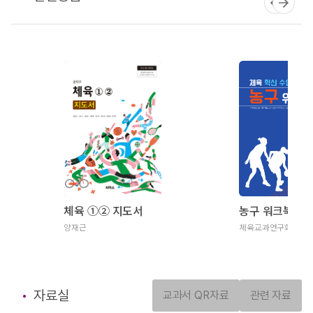
체육 ①② 지도서
농구 워크북
양재근
체육교과연구회
자료실
교과서 QR자료
관련 자료