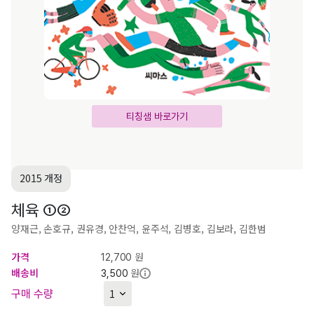
티칭샘 바로가기
2015 개정
체육 ①②
양재근, 손호규, 권유경, 안찬억, 윤주석, 김병호, 김보라, 김한범
가격
원
12,700
배송비
원
3,500
구매 수량