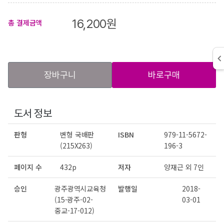
16,200
원
총 결제금액
장바구니
바로구매
도서 정보
판형
변형 국배판
ISBN
979-11-5672-
(215X263)
196-3
페이지 수
432p
저자
양재근 외 7인
승인
광주광역시교육청
발행일
2018-
(15-광주-02-
03-01
중교-17-012)