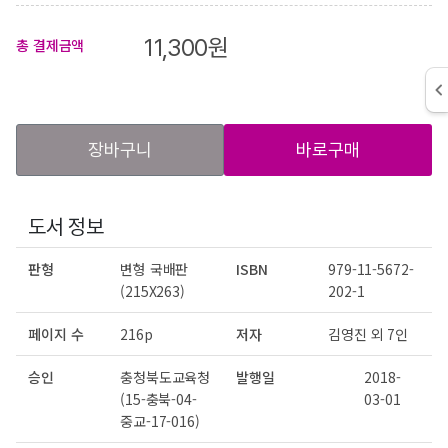
11,300
원
총 결제금액
장바구니
바로구매
도서 정보
판형
변형 국배판
ISBN
979-11-5672-
(215X263)
202-1
페이지 수
216p
저자
김영진 외 7인
승인
충청북도교육청
발행일
2018-
(15-충북-04-
03-01
중교-17-016)