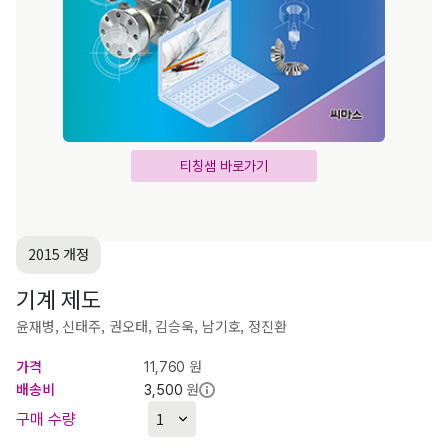
티칭샘 바로가기
2015 개정
기계 제도
윤재병, 신태주, 권오태, 김승욱, 남기호, 정진환
가격
원
11,760
배송비
원
3,500
구매 수량