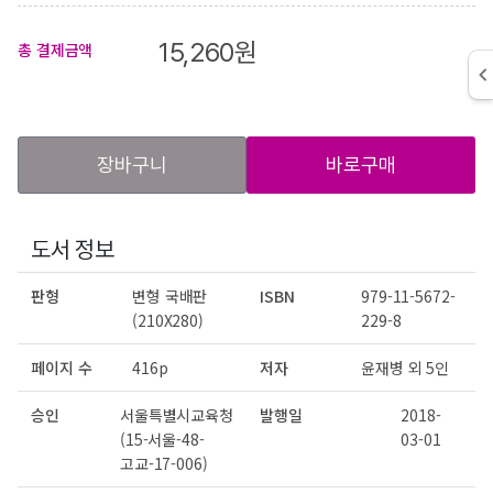
15,260
원
총 결제금액
장바구니
바로구매
도서 정보
판형
변형 국배판
ISBN
979-11-5672-
(210X280)
229-8
페이지 수
416p
저자
윤재병 외 5인
승인
서울특별시교육청
발행일
2018-
(15-서울-48-
03-01
고교-17-006)