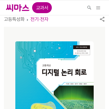
교과서
고등특성화
전기⋅전자