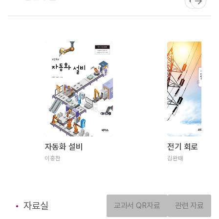
자동화 설비
전기 회로
이홍찬
김완태
자료실
교과서 QR자료
관련 자료