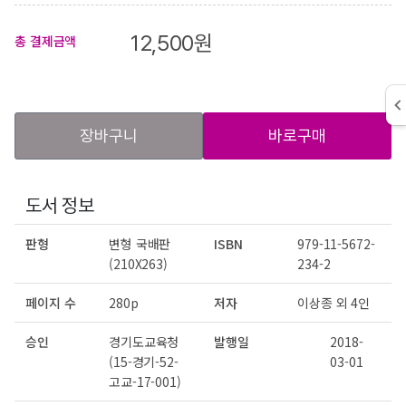
12,500
원
총 결제금액
장바구니
바로구매
도서 정보
판형
변형 국배판
ISBN
979-11-5672-
(210X263)
234-2
페이지 수
280p
저자
이상종 외 4인
승인
경기도교육청
발행일
2018-
(15-경기-52-
03-01
고교-17-001)