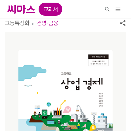
교과서
고등특성화
경영⋅금융