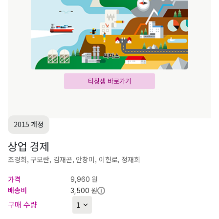
티칭샘 바로가기
2015 개정
상업 경제
조경희, 구모란, 김재곤, 안창미, 이헌로, 정재희
가격
원
9,960
배송비
원
3,500
구매 수량