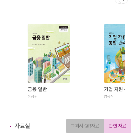
금융 일반
기업 자원 통합
이상림
양광직
자료실
교과서 QR자료
관련 자료