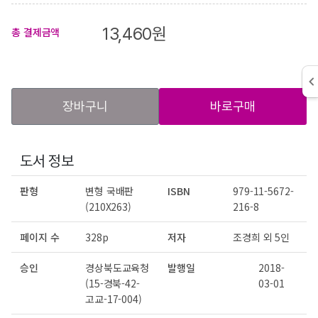
13,460
원
총 결제금액
장바구니
바로구매
도서 정보
판형
변형 국배판
ISBN
979-11-5672-
(210X263)
216-8
페이지 수
328p
저자
조경희 외 5인
승인
경상북도교육청
발행일
2018-
(15-경북-42-
03-01
고교-17-004)