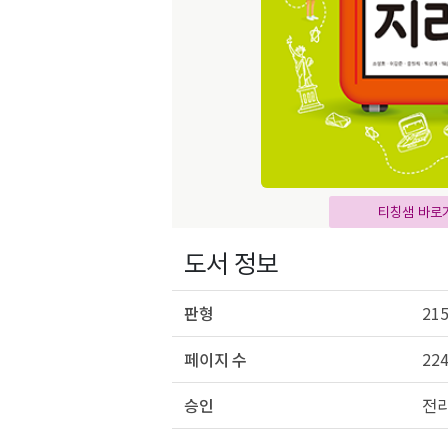
티칭샘 바로
도서 정보
판형
215
페이지 수
22
승인
전