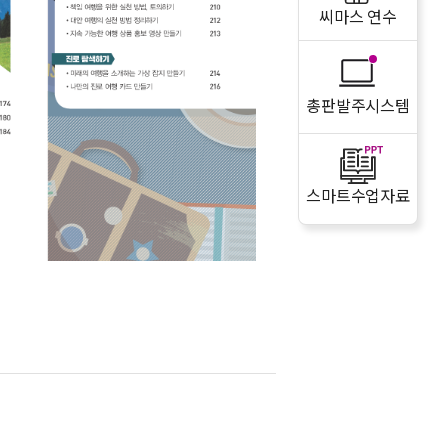
씨마스 연수
총판발주시스템
스마트수업자료