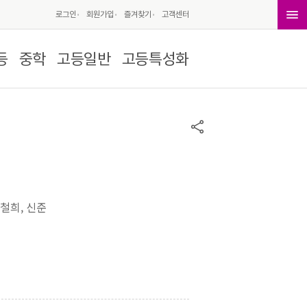
로그인
회원가입
즐겨찾기
고객센터
등
중학
고등일반
고등특성화
홍철희, 신준