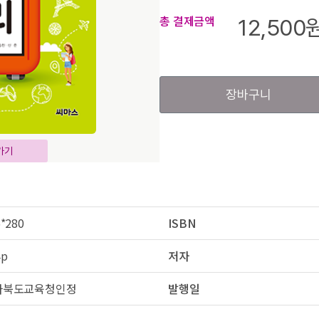
총 결제금액
12,500
장바구니
가기
*280
ISBN
4p
저자
라북도교육청인정
발행일