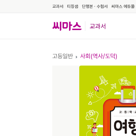
교과서
티칭샘
단행본ㆍ수험서
씨마스 에듀몰
교과서
고등일반
사회(역사/도덕)