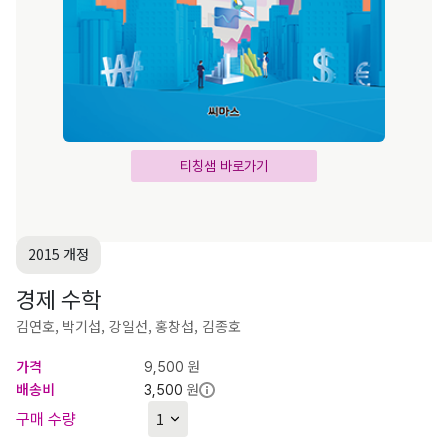
티칭샘 바로가기
2015 개정
경제 수학
김연호, 박기섭, 강일선, 홍창섭, 김종호
가격
원
9,500
배송비
원
3,500
구매 수량