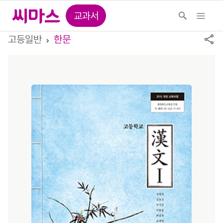
교과서
고등일반
한문