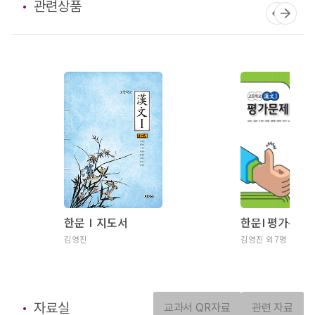
관련상품
한문Ⅰ지도서
김영진
김영진 외 7명
자료실
교과서 QR자료
관련 자료