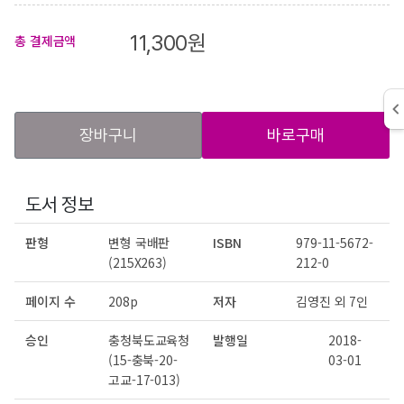
11,300
원
총 결제금액
장바구니
바로구매
도서 정보
판형
변형 국배판
ISBN
979-11-5672-
(215X263)
212-0
페이지 수
208p
저자
김영진 외 7인
승인
충청북도교육청
발행일
2018-
(15-충북-20-
03-01
고교-17-013)