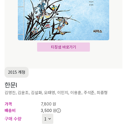
티칭샘 바로가기
2015 개정
한문Ⅰ
김영진, 김윤조, 김설화, 오태영, 이민지, 이용훈, 주석준, 최중형
가격
원
7,800
배송비
원
3,500
구매 수량