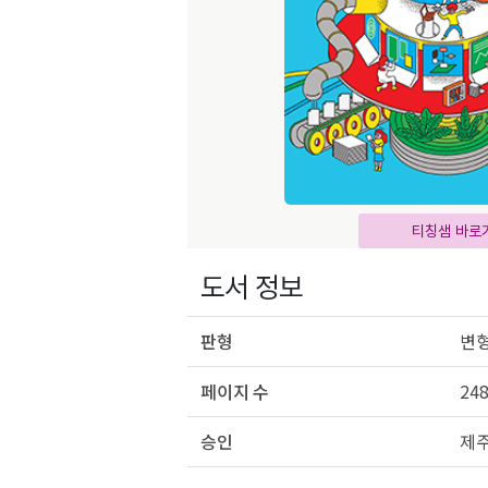
티칭샘 바로
도서 정보
판형
변형
페이지 수
24
승인
제