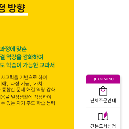
QUICK MENU
단체주문안내
견본도서신청