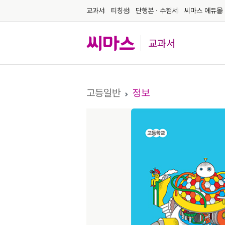
교과서
티칭샘
단행본ㆍ수험서
씨마스 에듀몰
교과서
고등일반
정보