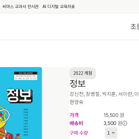
씨마스 교과서 전시관
AI 디지털 교육자료
초
2022 개정
정보
강신천, 장병철, 박지훈, 서미란, 이
현영숙
가격
원
15,500
배송비
원
3,500
구매 수량