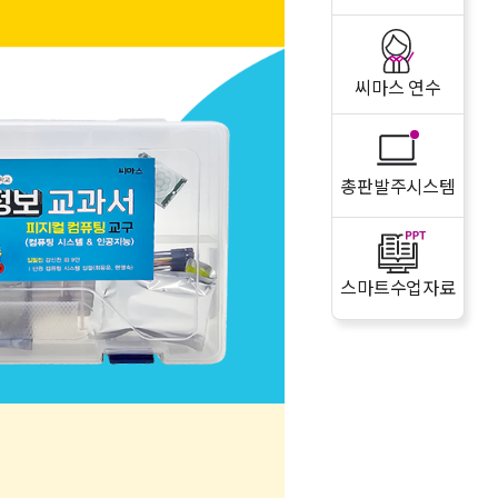
씨마스 연수
총판발주시스템
스마트수업자료