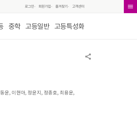
로그인
회원가입
즐겨찾기
고객센터
등
중학
고등일반
고등특성화
동윤, 이현아, 정윤지, 정종호, 최용운,