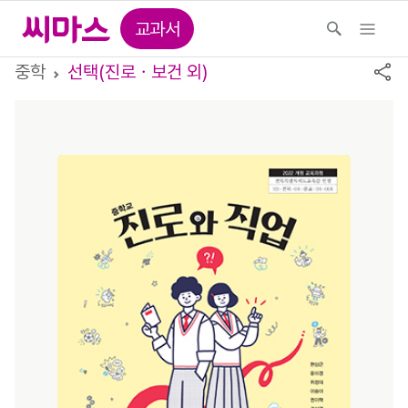
교과서
중학
선택(진로ㆍ보건 외)