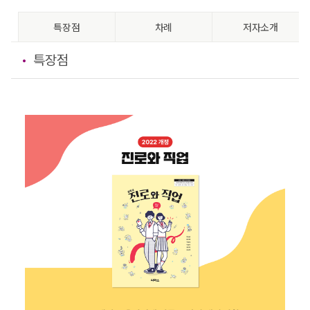
특장점
차례
저자소개
특장점