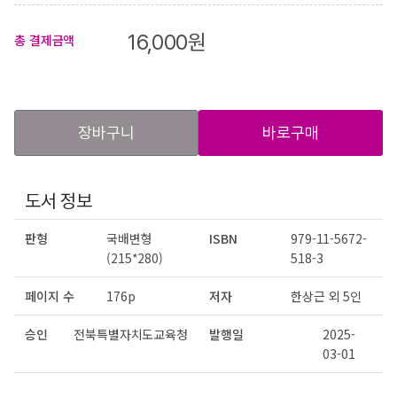
16,000
원
총 결제금액
장바구니
바로구매
도서 정보
판형
국배변형
ISBN
979-11-5672-
(215*280)
518-3
페이지 수
176p
저자
한상근 외 5인
승인
전북특별자치도교육청
발행일
2025-
03-01