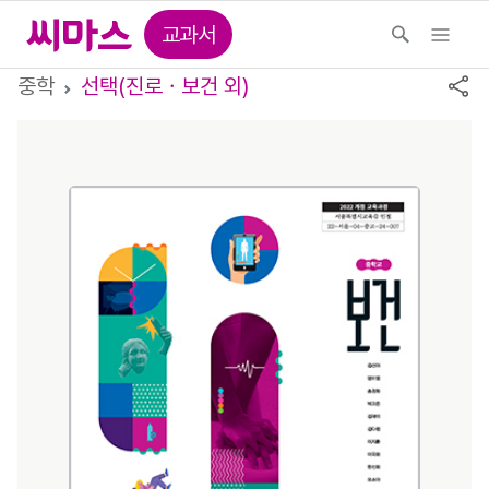
교과서
중학
선택(진로ㆍ보건 외)