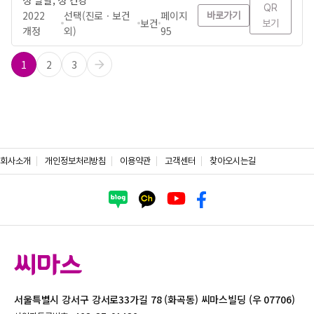
성 발달, 성 건강
QR
2022
선택(진로ㆍ보건
페이지
바로가기
보건
보기
개정
외)
95
1
2
3
회사소개
개인정보처리방침
이용약관
고객센터
찾아오시는길
서울특별시 강서구 강서로33가길 78 (화곡동) 씨마스빌딩 (우 07706)