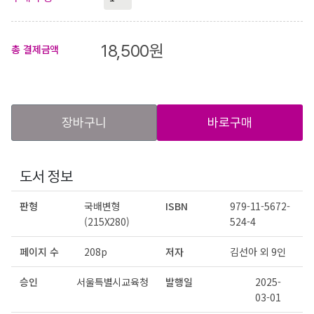
18,500
원
총 결제금액
장바구니
바로구매
도서 정보
판형
국배변형
ISBN
979-11-5672-
(215X280)
524-4
페이지 수
208p
저자
김선아 외 9인
승인
서울특별시교육청
발행일
2025-
03-01