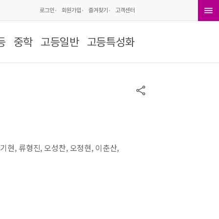
로그인
회원가입
즐겨찾기
고객센터
등
중학
고등일반
고등특성화
기현, 류형진, 오성찬, 오정현, 이춘산,