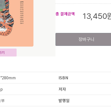
총 결제금액
13,450
장바구니
가기
5*280mm
ISBN
8p
저자
육부
발행일