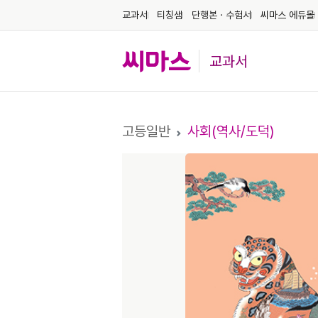
교과서
티칭샘
단행본ㆍ수험서
씨마스 에듀몰
교과서
고등일반
사회(역사/도덕)