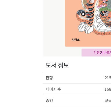
티칭샘 바로
도서 정보
판형
21
페이지 수
16
승인
교