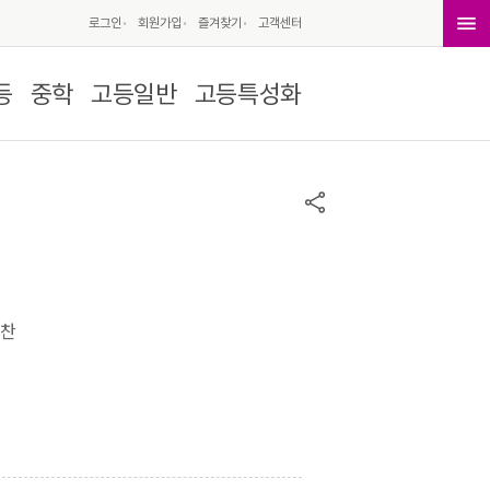
로그인
회원가입
즐겨찾기
고객센터
등
중학
고등일반
고등특성화
성찬