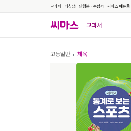
교과서
티칭샘
단행본ㆍ수험서
씨마스 에듀몰
교과서
고등일반
체육