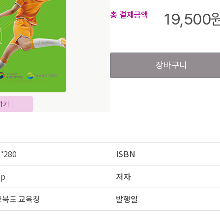
총 결제금액
19,500
장바구니
가기
*280
ISBN
6p
저자
상북도 교육청
발행일