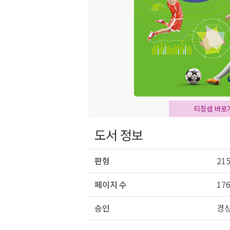
티칭샘 바로
도서 정보
판형
215
페이지 수
17
승인
경