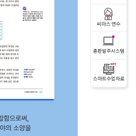
씨마스 연수
총판발주시스템
스마트수업자료