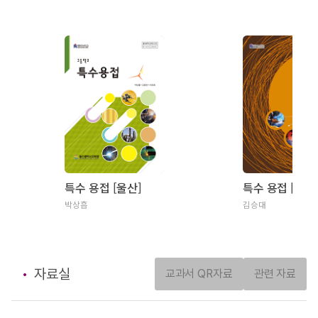
특수 용접 [울산]
특수 용접 [전북
박상흡
김승대
자료실
교과서 QR자료
관련 자료