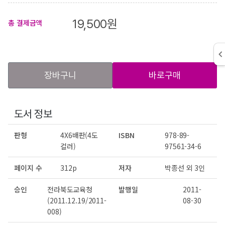
19,500
원
총 결제금액
장바구니
바로구매
도서 정보
판형
4X6배판(4도
ISBN
978-89-
컬러)
97561-34-6
페이지 수
312p
저자
박종선 외 3인
승인
전라북도교육청
발행일
2011-
(2011.12.19/2011-
08-30
008)