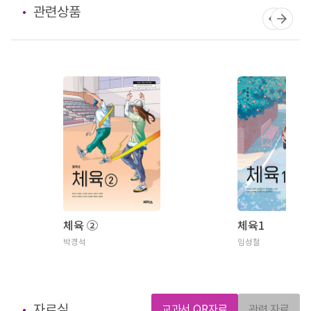
관련상품
체육 ②
체육1
박경석
임성철
자료실
교과서 QR자료
관련 자료