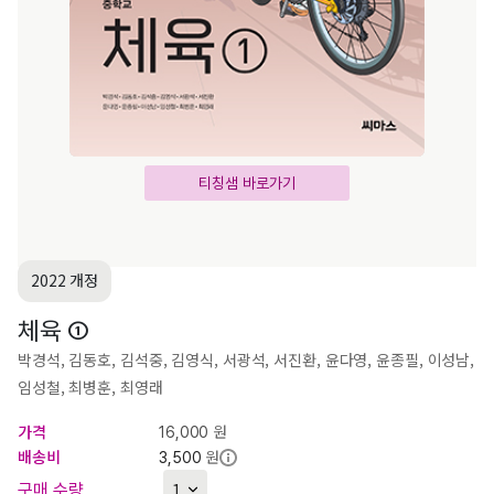
티칭샘 바로가기
2022 개정
체육 ①
박경석, 김동호, 김석중, 김영식, 서광석, 서진환, 윤다영, 윤종필, 이성남,
임성철, 최병훈, 최영래
가격
원
16,000
배송비
원
3,500
구매 수량