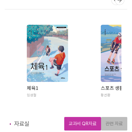
체육1
스포츠 생활1
임성철
황선환
자료실
교과서 QR자료
관련 자료