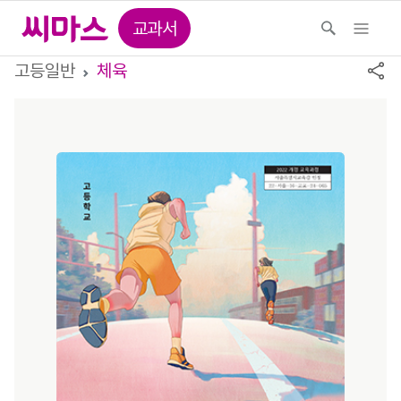
교과서
고등일반
체육