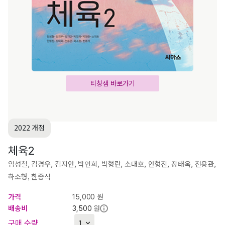
티칭샘 바로가기
2022 개정
체육2
임성철, 김경우, 김지안, 박인희, 박형란, 소대호, 안형진, 장태욱, 전용관,
하소형, 한종식
가격
원
15,000
배송비
원
3,500
구매 수량