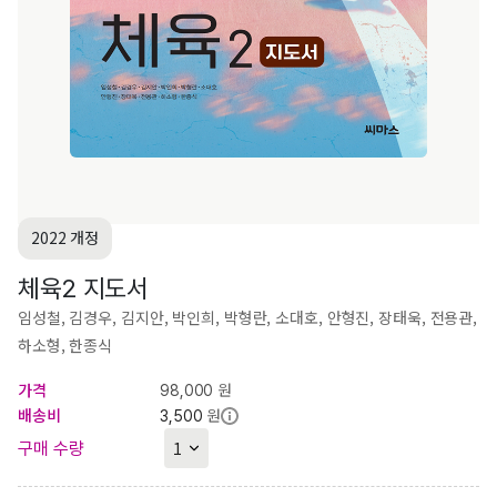
2022 개정
체육2 지도서
임성철, 김경우, 김지안, 박인희, 박형란, 소대호, 안형진, 장태욱, 전용관,
하소형, 한종식
가격
원
98,000
배송비
원
3,500
구매 수량