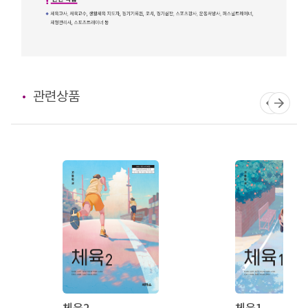
관련상품
체육2
체육1