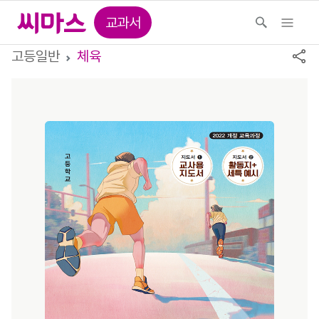
교과서
고등일반
체육