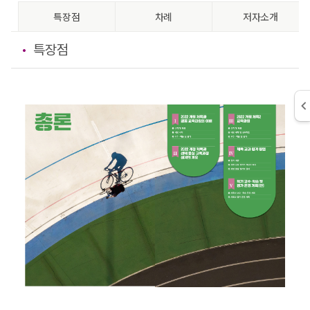
특장점
차례
저자소개
특장점