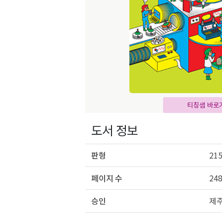
티칭샘 바로
도서 정보
판형
215
페이지 수
24
승인
제