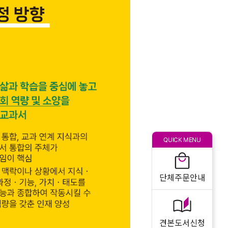
QUICK MENU
단체주문안내
견본도서신청