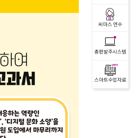
씨마스 연수
총판발주시스템
스마트수업자료