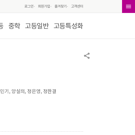
로그인
회원가입
즐겨찾기
고객센터
등
중학
고등일반
고등특성화
김민기, 양설믜, 정은영, 정한결