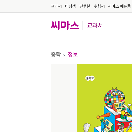
교과서
티칭샘
단행본ㆍ수험서
씨마스 에듀몰
교과서
중학
정보