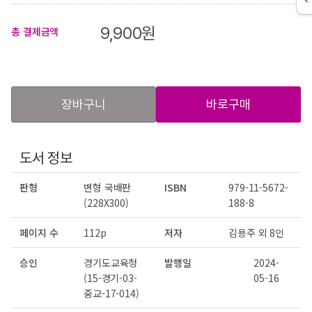
9,900
원
총 결제금액
장바구니
바로구매
도서 정보
판형
변형 국배판
ISBN
979-11-5672-
(228X300)
188-8
페이지 수
112p
저자
김용주 외 8인
승인
경기도교육청
발행일
2024-
(15-경기-03-
05-16
중교-17-014)