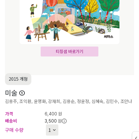
티칭샘 바로가기
2015 개정
미술 ①
김용주, 조익환, 윤명화, 강재희, 김용순, 정윤정, 심혜숙, 김민수, 조안나
가격
원
6,400
배송비
원
3,500
구매 수량