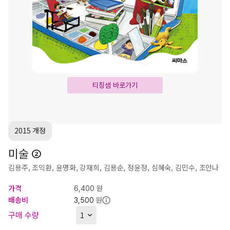
티칭샘 바로가기
2015 개정
미술 ②
김용주, 조익환, 윤명화, 강재희, 김용순, 정윤정, 심혜숙, 김민수, 조안나
가격
원
6,400
배송비
원
3,500
구매 수량