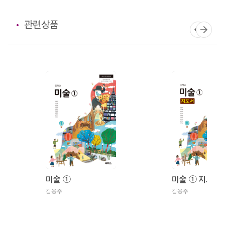
관련상품
미술 ①
미술 ① 지도서
김용주
김용주