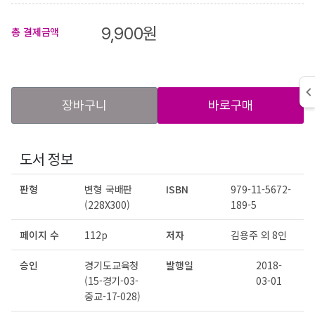
9,900
원
총 결제금액
장바구니
바로구매
도서 정보
판형
변형 국배판
ISBN
979-11-5672-
(228X300)
189-5
페이지 수
112p
저자
김용주 외 8인
승인
경기도교육청
발행일
2018-
(15-경기-03-
03-01
중교-17-028)