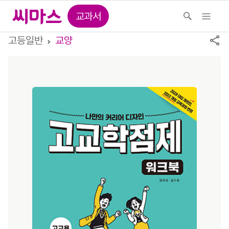
교과서
고등일반
교양