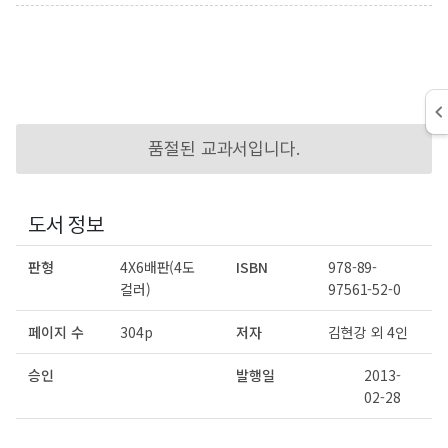
품절된 교과서입니다.
도서 정보
판형
4X6배판(4도
ISBN
978-89-
컬러)
97561-52-0
페이지 수
304p
저자
김현강 외 4인
승인
발행일
2013-
02-28