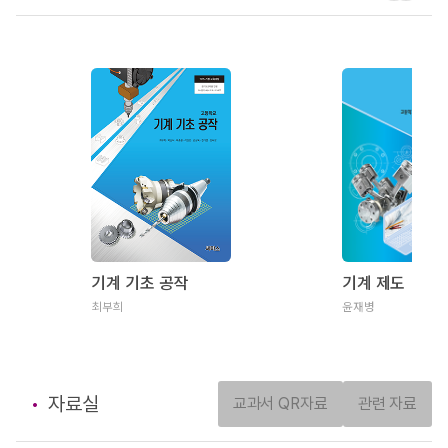
기계 기초 공작
기계 제도
최부희
윤재병
자료실
교과서 QR자료
관련 자료