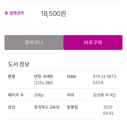
18,500
원
총 결제금액
장바구니
바로구매
도서 정보
판형
변형 국배판
ISBN
979-11-5672-
(215x 280)
533-6
페이지 수
208p
저자
김성중 외 4인
승인
충청북도교육청
발행일
2025-
03-01