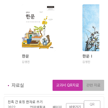
한문
한문Ⅰ
김영진
김영진
자료실
교과서 QR자료
관련 자료
친족 간 호칭 한자로 쓰기
QR
2022
언어생활과
페이지
바로가기